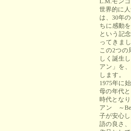
L.M.モ
世界的に人
は、30年
ちに感動を
という記念
ってきま
この2つの
しく誕生
アン」を、
します。
1975年
母の年代
時代とな
アン ～Bef
子が安心
語の良さ