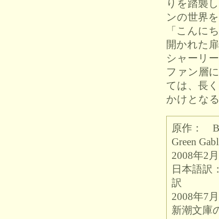
りを踏襲
ンの世界を
「こんにちは 
開かれた扉
シャーリー
ファン層
ては、長
かけとな
原作： Bu
Green Gab
2008年
日本語訳
訳
2008年
新潮文