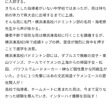
に入部する。
きちんとした指導者がいない中学校ではあったが、亮は持ち
前の体力で県大会に出場するまでに上達。
そんな亮に名門・横浜湊高校バドミントン部の名将・海老原
先生から声が掛かる。
優柔不断で弱気な亮は横浜湊高校に行くことを躊躇するが、
横浜湊高校3年で成績トップの姉、里佳が強烈に背中を押す
ことで進学を決意。
横浜湊高校バドミントン部には、ダブルスで無敵の双子・東
山ツインズ、クールでイケメンの上海からの帰国子女・松
田、 パワフルでムードメーカー・榊など個性豊かな同級生が
いた。さらに１つ先輩にはあの文武両道イケメンエースの遊
佐賢人が！
高校で指導者、チームメートに恵まれた亮は、今まで足りな
かった経験を積んでいき、インターハイ優勝を目指す！