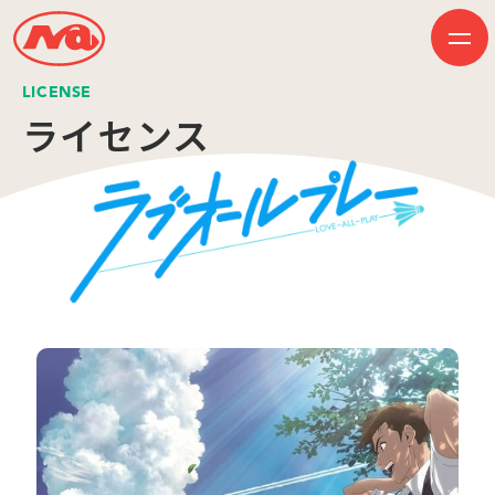
LICENSE
ライセンス
HOME
ニュース
ビジネス
作品紹介
会社案内
創業50周年記念ページ
音楽配信
採用情報
プレスリリース
お問い合わせ
JP
EN