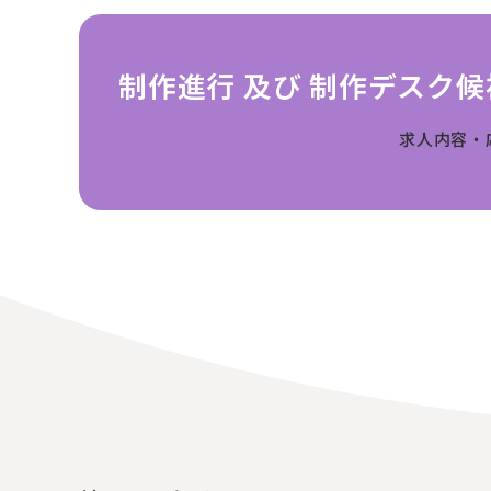
制作進行 及び 制作デスク候
求人内容・
〒104-0061
東京都中央区銀座7丁目13番20号 銀座THビル5F