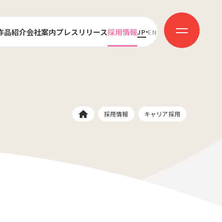
作品紹介
会社案内
プレスリリース
採用情報
JP
EN
センス
代表あいさつ
新卒採用
ダクション
会社概要
キャリア採用
受賞歴
社員インタビュー
採用情報
キャリア採用