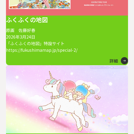
ふくふくの地図
原画 佐藤好春
2026年3月24日
「ふくふくの地図」特設サイト
https://fukushimamap.jp/special-2/
詳細