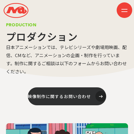
PRODUCTION
プロダクション
日本アニメーションでは、テレビシリーズや劇場用映画、配
HOME
ニュース
信、CMなど、アニメーションの企画・制作を行っていま
ビジネス
す。制作に関するご相談は以下のフォームからお問い合わせ
作品紹介
会社案内
ください。
創業50周年記念ページ
音楽配信
採用情報
プレスリリース
お問い合わせ
映像制作に関するお問い合わせ
JP
EN