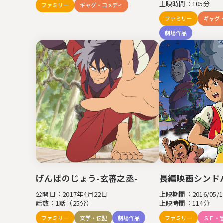
上映時間：105分
ファミリー
ギャグ・コメディ
東京都中央区銀座7丁目13番20号 銀座THビル5F
ファミリー
ギャグ
劇場作品
JP
EN
げんばのじょう-玄蕃之丞-
長編映画シンド
公開日：2017年4月22日
上映期間：2016/05/14
話数：1話（25分）
上映時間：114分
ファミリー
文学・伝記
劇場作品
ファミリー
ＳＦ・