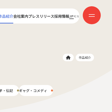
作品紹介
会社案内
プレスリリース
採用情報
JP
EN
センス
代表あいさつ
新卒採用
ダクション
会社概要
キャリア採用
受賞歴
社員インタビュー
作品紹介
学・伝記
ギャグ・コメディ