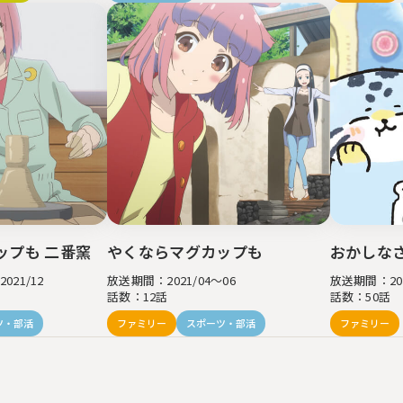
ップも 二番窯
やくならマグカップも
おかしな
021/12
放送期間：2021/04～06
放送期間：2021
話数：12話
話数：50話
ツ・部活
ファミリー
スポーツ・部活
ファミリー