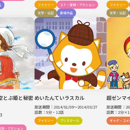
ファミリー
ＳＦ・冒険・アクション
ファミリー
品
文学・伝記
劇場作品
文学・伝記
空とぶ姫と秘密
めいたんていラスカル
超ゼンマ
放送期間：2014/01/09～2014/03/27
放送期間：2013
話数：5分・12話
話数：2分×1
日
ファミリー
プリスクール
ギャグ・コメ
冒険・アクション