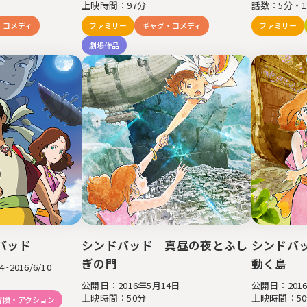
上映時間：97分
話数：5分・1
ニュース
会社概要
・コメディ
ファミリー
ギャグ・コメディ
ファミリー
受賞歴
劇場作品
ビジネス
創業50周年記念
ライセンス
プロダクション
音楽配信
作品紹介
バッド
シンドバッド 真昼の夜とふし
シンドバ
ぎの門
動く島
~2016/6/10
公開日：2016年5月14日
公開日：201
上映時間：50分
上映時間：5
冒険・アクション