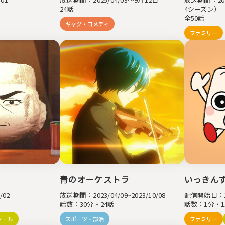
24話
4シーズン）
全50話
ギャグ・コメディ
ファミリー
青のオーケストラ
いっきん
/02
放送期間：2023/04/09~2023/10/08
配信開始日：20
話数：30分・24話
話数：1分・1
クール
スポーツ・部活
ファミリー