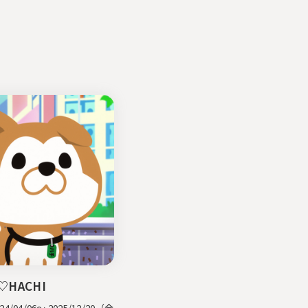
♡HACHI
/04/06〜 2025/12/20（全