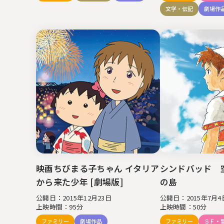
文学・伝記
劇場作
映画ちびまる子ちゃん イタリア
シンドバッド 
から来た少年 [劇場版]
の島
公開日：2015年12月23日
公開日：2015年7月4
上映時間：95分
上映時間：50分
ファミリー
劇場作品
ファミリー
ＳＦ・