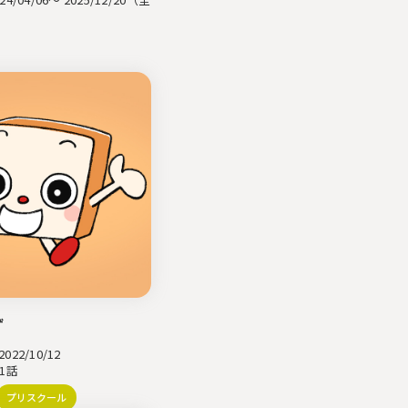
ず
22/10/12
1話
プリスクール