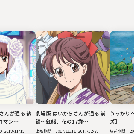
さんが通る 後
劇場版 はいからさんが通る 前
うっかりペ
HOME
会社案内
ロマン～
編～紅緒、花の17歳～
ズ】
代表あいさつ
~2018/11/15
上映期間：2017/11/11~2017/12/28
放送期間：2017