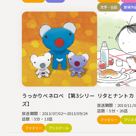
文学・伝記
劇場作
うっかりペネロペ 【第3シリー
リタとナントカ
ズ】
放送期間：2010/11/01
話数：5分・26話
放送期間：2013/07/02～2013/09/24
話数：5分・13話
ファミリー
プリス
ファミリー
プリスクール