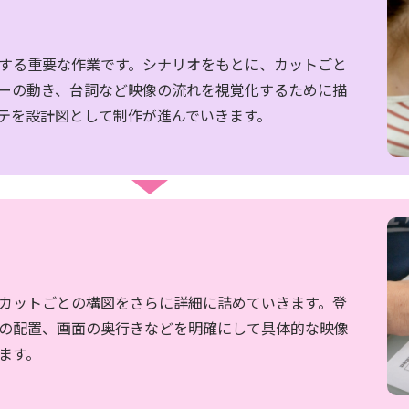
ニュース
会社概要
受賞歴
する重要な作業です。シナリオをもとに、カットごと
ビジネス
ーの動き、台詞など映像の流れを視覚化するために描
創業50周年記念
ライセンス
テを設計図として制作が進んでいきます。
プロダクション
音楽配信
作品紹介
カットごとの構図をさらに詳細に詰めていきます。登
の配置、画面の奥行きなどを明確にして具体的な映像
ます。