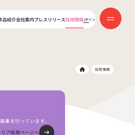
作品紹介
会社案内
プレスリリース
採用情報
JP
EN
センス
代表あいさつ
新卒採用
ダクション
会社概要
キャリア採用
受賞歴
社員インタビュー
採用情報
募集を行っています。
ャリア採用ページへ