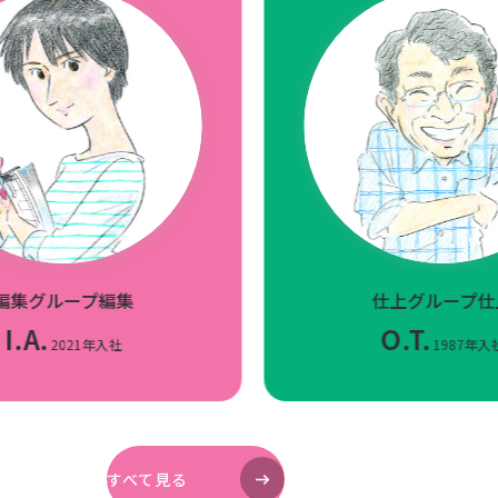
編集グループ
編集
仕上グループ
仕
I.A.
O.T.
2021年入社
1987年入
すべて見る