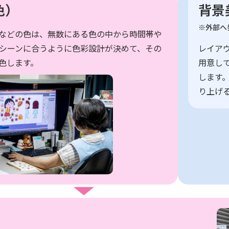
色）
背景
※外部へ
などの色は、無数にある色の中から時間帯や
シーンに合うように色彩設計が決めて、その
レイア
色します。
用意し
します
り上げ