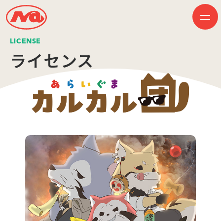
LICENSE
ライセンス
HOME
ニュース
ビジネス
作品紹介
会社案内
創業50周年記念ページ
音楽配信
採用情報
プレスリリース
お問い合わせ
JP
EN