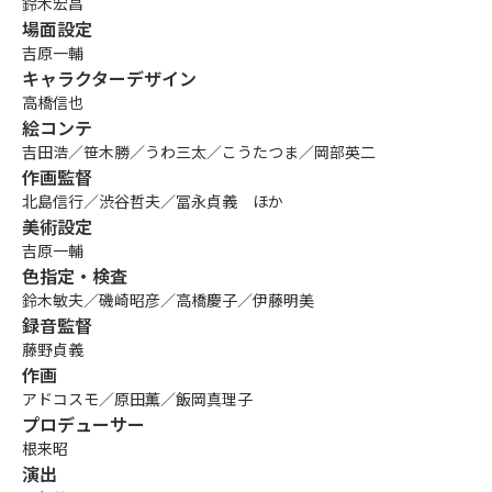
鈴木宏昌
場面設定
吉原一輔
キャラクターデザイン
高橋信也
絵コンテ
吉田浩／笹木勝／うわ三太／こうたつま／岡部英二
作画監督
北島信行／渋谷哲夫／冨永貞義 ほか
美術設定
吉原一輔
色指定・検査
鈴木敏夫／磯崎昭彦／高橋慶子／伊藤明美
録音監督
藤野貞義
作画
アドコスモ／原田薫／飯岡真理子
プロデューサー
根来昭
演出