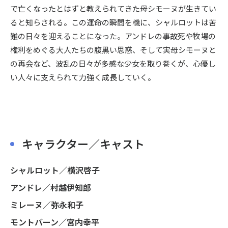
で亡くなったとはずと教えられてきた母シモーヌが生きてい
ると知らされる。この運命の瞬間を機に、シャルロットは苦
難の日々を迎えることになった。アンドレの事故死や牧場の
権利をめぐる大人たちの腹黒い思惑、そして実母シモーヌと
の再会など、波乱の日々が多感な少女を取り巻くが、心優し
い人々に支えられて力強く成長していく。
キャラクター／キャスト
シャルロット／横沢啓子
アンドレ／村越伊知郎
ミレーヌ／弥永和子
モントバーン／宮内幸平