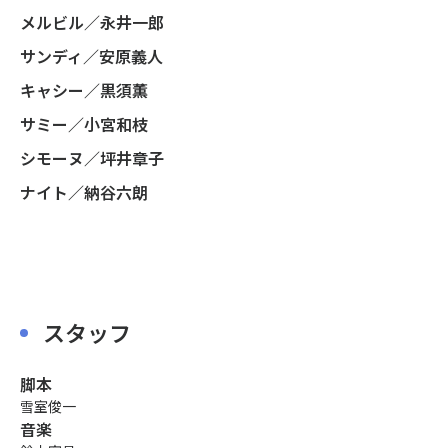
メルビル／永井一郎
サンディ／安原義人
キャシー／黒須薫
サミー／小宮和枝
シモーヌ／坪井章子
ナイト／納谷六朗
スタッフ
脚本
雪室俊一
音楽