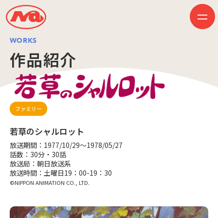
WORKS
作品紹介
HOME
ニュース
ビジネス
作品紹介
ファミリー
会社案内
創業50周年記念ページ
若草のシャルロット
音楽配信
採用情報
放送期間：1977/10/29～1978/05/27
プレスリリース
話数：30分・30話
お問い合わせ
放送局：朝日放送系
放送時間：土曜日19：00-19：30
©NIPPON ANIMATION CO., LTD.
JP
EN