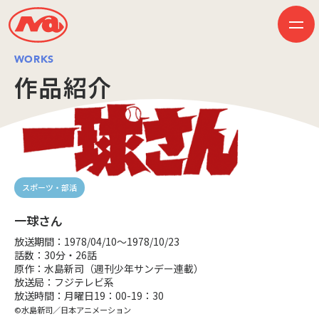
WORKS
作品紹介
HOME
ニュース
ビジネス
作品紹介
会社案内
創業50周年記念ページ
スポーツ・部活
音楽配信
採用情報
プレスリリース
一球さん
お問い合わせ
放送期間：1978/04/10～1978/10/23
話数：30分・26話
原作：水島新司（週刊少年サンデー連載）
放送局：フジテレビ系
JP
EN
放送時間：月曜日19：00-19：30
©水島新司／日本アニメーション