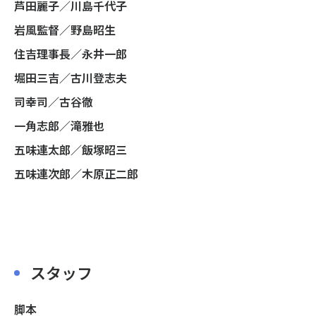
芦田麗子／川島千代子
岩風監督／野島昭生
住吉理事長／永井一郎
堀田三吉／古川登志夫
司幸司／古谷徹
一角志郎／滝雅也
五味連太郎／飯塚昭三
五味連次郎／木原正二郎
スタッフ
脚本