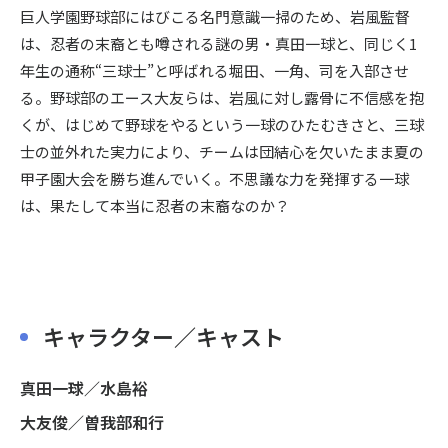
巨人学園野球部にはびこる名門意識一掃のため、岩風監督
は、忍者の末裔とも噂される謎の男・真田一球と、同じく1
年生の通称“三球士”と呼ばれる堀田、一角、司を入部させ
る。野球部のエース大友らは、岩風に対し露骨に不信感を抱
くが、はじめて野球をやるという一球のひたむきさと、三球
士の並外れた実力により、チームは団結心を欠いたまま夏の
甲子園大会を勝ち進んでいく。不思議な力を発揮する一球
は、果たして本当に忍者の末裔なのか？
キャラクター／キャスト
真田一球／水島裕
大友俊／曽我部和行