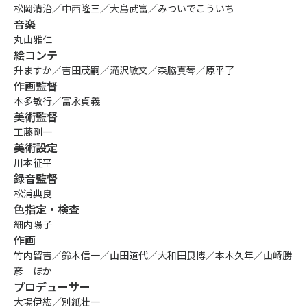
松岡清治／中西隆三／大島武富／みついでこういち
音楽
丸山雅仁
絵コンテ
升ますか／吉田茂嗣／滝沢敏文／森脇真琴／原平了
作画監督
本多敏行／富永貞義
美術監督
工藤剛一
美術設定
川本征平
録音監督
松浦典良
色指定・検査
細内陽子
作画
竹内留吉／鈴木信一／山田道代／大和田良博／本木久年／山崎勝
彦 ほか
プロデューサー
大場伊紘／別紙壮一