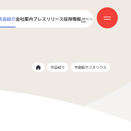
作品紹介
会社案内
プレスリリース
採用情報
JP
EN
センス
代表あいさつ
新卒採用
ダクション
会社概要
キャリア採用
受賞歴
社員インタビュー
作品紹介
宇宙船サジタリウス