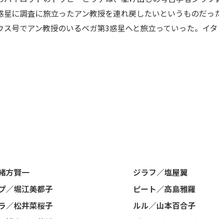
惑星に調査に旅立ったアン教授を連れ戻したいというものだっ
ウス号でアン教授のいるベガ第3惑星へと旅立っていった。イタ
ト
緒方賢一
ジラフ／塩屋翼
プ／堀江美都子
ピート／高島雅羅
ラ／松井菜桜子
ルル／山本百合子