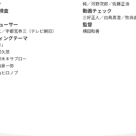
か
純／河野次郎／佐藤正浩
検査
動画チェック
三好正人／白鳥真澄／牧尚
ューサー
監督
二／宇都宮恭三（テレビ朝日）
横田和善
ィングテーマ
年」
阿久悠
鈴木キサブロー
和泉一弥
山ヒロノブ