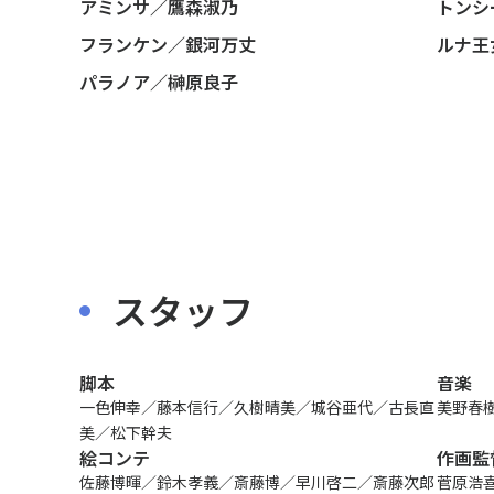
アミンサ／鷹森淑乃
トンシ
フランケン／銀河万丈
ルナ王
パラノア／榊原良子
〒104-0061
東京都中央区銀座7丁目13番20号 銀座THビル5F
スタッフ
JP
EN
脚本
音楽
一色伸幸／藤本信行／久樹晴美／城谷亜代／古長直
美野春
美／松下幹夫
絵コンテ
作画監
佐藤博暉／鈴木孝義／斎藤博／早川啓二／斎藤次郎
菅原浩