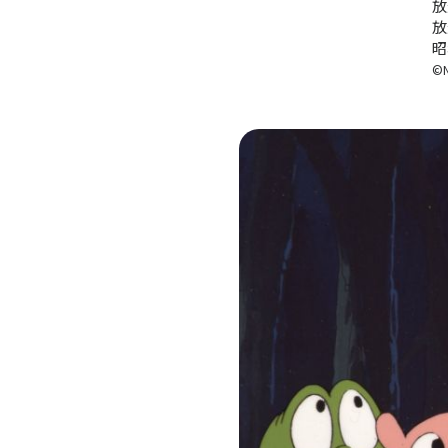
放
放
昭
©N