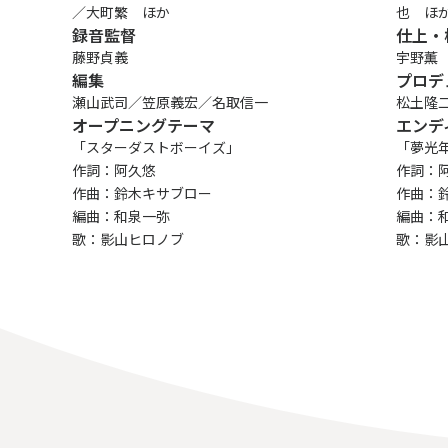
／大町繁 ほか
也 ほ
録音監督
仕上・
藤野貞義
宇野薫
編集
プロデ
瀬山武司／笠原義宏／名取信一
松土隆
オープニングテーマ
エンデ
「スターダストボーイズ」
「夢光
作詞：阿久悠
作詞：
作曲：鈴木キサブロー
作曲：
編曲：和泉一弥
編曲：
歌：影山ヒロノブ
歌：影