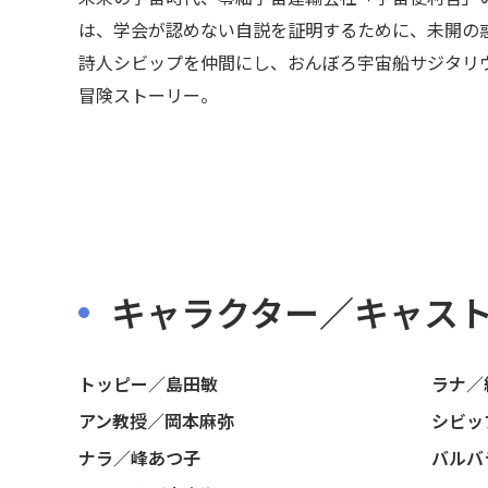
は、学会が認めない自説を証明するために、未開の
詩人シビップを仲間にし、おんぼろ宇宙船サジタリ
冒険ストーリー。
キャラクター／キャス
トッピー／島田敏
ラナ／
アン教授／岡本麻弥
シビッ
ナラ／峰あつ子
バルバ