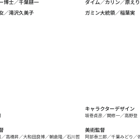
ー博士／千葉耕一
ダイム／カリン／原えり
女／滝沢久美子
ガミン大統領／稲葉実
HOME
会社案内
代表あいさつ
ニュース
会社概要
受賞歴
ビジネス
創業50周年記念
ライセンス
プロダクション
キャラクターデザイン
樹
坂巻貞彦／関修一／高野登
音楽配信
督
美術監督
作品紹介
喜／高橋昇／大和田良博／朝倉隆／石川哲
阿部泰三郎／千葉みどり／