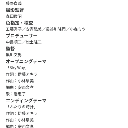
藤野貞義
撮影監督
森田俊昭
色指定・検査
工藤秀子／安斉弘美／長谷川隆司／小森ミツ
プロデューサー
中島順三／松土隆二
監督
黒川文男
オープニングテーマ
「Sky Way」
作詞：伊藤アキラ
作曲：小林泉美
編曲：安西文孝
歌：潘恵子
エンディングテーマ
「ふたりの時計」
作詞：伊藤アキラ
作曲：小林泉美
編曲：安西文孝