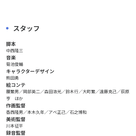
スタッフ
脚本
中西隆三
音楽
菊池俊輔
キャラクターデザイン
熊田勇
絵コンテ
腰繁男／岡部英二／森田浩光／鈴木行／大町繁／遠藤克己／荻原
亨 ほか
作画監督
香西隆男／本木久年／アベ正己／石之博和
美術監督
川本征平
録音監督