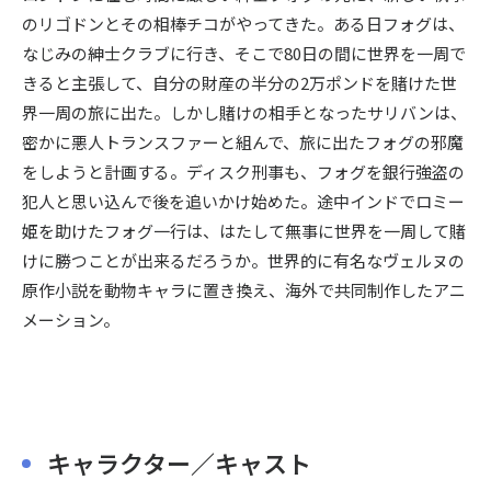
のリゴドンとその相棒チコがやってきた。ある日フォグは、
なじみの紳士クラブに行き、そこで80日の間に世界を一周で
きると主張して、自分の財産の半分の2万ポンドを賭けた世
界一周の旅に出た。しかし賭けの相手となったサリバンは、
密かに悪人トランスファーと組んで、旅に出たフォグの邪魔
をしようと計画する。ディスク刑事も、フォグを銀行強盗の
犯人と思い込んで後を追いかけ始めた。途中インドでロミー
姫を助けたフォグ一行は、はたして無事に世界を一周して賭
けに勝つことが出来るだろうか。世界的に有名なヴェルヌの
原作小説を動物キャラに置き換え、海外で共同制作したアニ
メーション。
キャラクター／キャスト