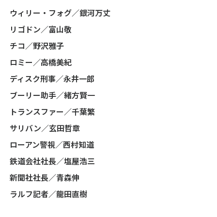
ウィリー・フォグ／銀河万丈
リゴドン／富山敬
チコ／野沢雅子
ロミー／高橋美紀
ディスク刑事／永井一郎
ブーリー助手／緒方賢一
トランスファー／千葉繁
サリバン／玄田哲章
ローアン警視／西村知道
鉄道会社社長／塩屋浩三
新聞社社長／青森伸
ラルフ記者／龍田直樹