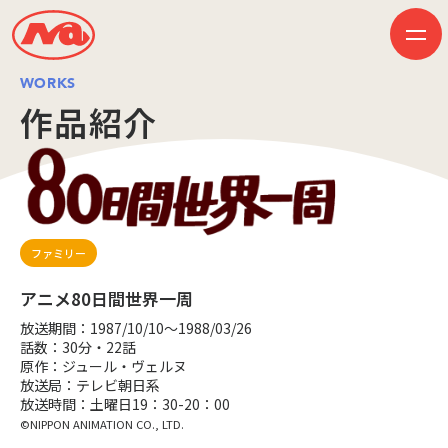
WORKS
作品紹介
HOME
ニュース
ビジネス
作品紹介
会社案内
創業50周年記念ページ
ファミリー
音楽配信
採用情報
アニメ80日間世界一周
プレスリリース
お問い合わせ
放送期間：1987/10/10～1988/03/26
話数：30分・22話
原作：ジュール・ヴェルヌ
放送局：テレビ朝日系
放送時間：土曜日19：30-20：00
JP
EN
©NIPPON ANIMATION CO., LTD.