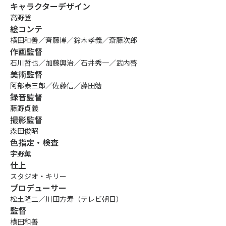
キャラクターデザイン
高野登
絵コンテ
横田和善／斉藤博／鈴木孝義／斎藤次郎
作画監督
石川哲也／加藤興治／石井秀一／武内啓
美術監督
阿部泰三郎／佐藤信／藤田勉
録音監督
藤野貞義
撮影監督
森田俊昭
色指定・検査
宇野薫
仕上
スタジオ・キリー
プロデューサー
松土隆二／川田方寿（テレビ朝日）
監督
横田和善