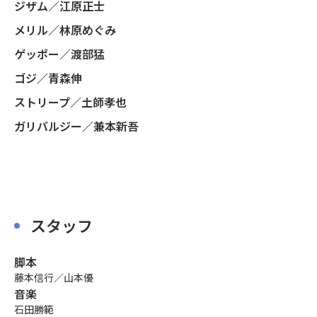
ジザム／江原正士
メリル／林原めぐみ
ゲッポー／渡部猛
ゴジ／青森伸
ストリープ／土師孝也
ガリバルジー／兼本新吾
スタッフ
脚本
藤本信行／山本優
音楽
石田勝範