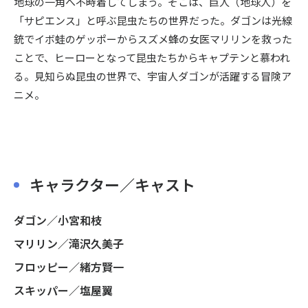
地球の一角へ不時着してしまう。そこは、巨人（地球人）を
「サピエンス」と呼ぶ昆虫たちの世界だった。ダゴンは光線
銃でイボ蛙のゲッポーからスズメ蜂の女医マリリンを救った
ことで、ヒーローとなって昆虫たちからキャプテンと慕われ
る。見知らぬ昆虫の世界で、宇宙人ダゴンが活躍する冒険ア
ニメ。
キャラクター／キャスト
ダゴン／小宮和枝
マリリン／滝沢久美子
フロッピー／緒方賢一
スキッパー／塩屋翼