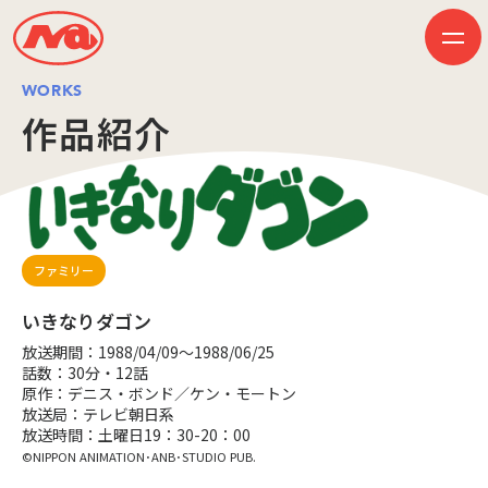
WORKS
作品紹介
HOME
ニュース
ビジネス
作品紹介
会社案内
創業50周年記念ページ
ファミリー
音楽配信
採用情報
いきなりダゴン
プレスリリース
お問い合わせ
放送期間：1988/04/09～1988/06/25
話数：30分・12話
原作：デニス・ボンド／ケン・モートン
放送局：テレビ朝日系
放送時間：土曜日19：30-20：00
JP
EN
©NIPPON ANIMATION･ANB･STUDIO PUB.