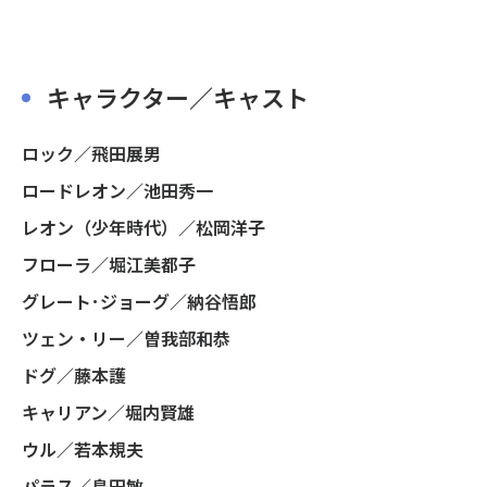
キャラクター／キャスト
ロック／飛田展男
ロードレオン／池田秀一
レオン（少年時代）／松岡洋子
フローラ／堀江美都子
グレート･ジョーグ／納谷悟郎
ツェン・リー／曽我部和恭
ドグ／藤本護
キャリアン／堀内賢雄
ウル／若本規夫
パラス／島田敏