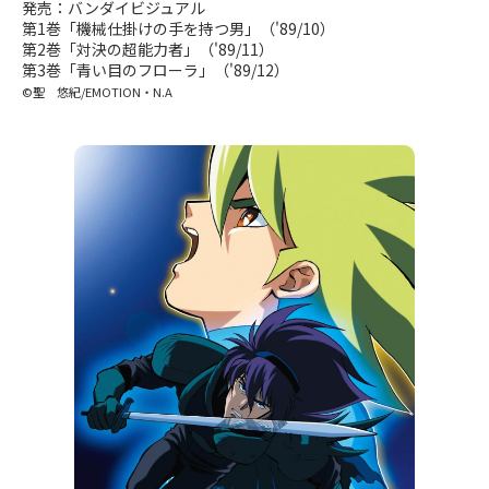
発売：バンダイビジュアル
第1巻「機械仕掛けの手を持つ男」（'89/10）
第2巻「対決の超能力者」（'89/11）
〒104-0061
第3巻「青い目のフローラ」（'89/12）
東京都中央区銀座7丁目13番20号 銀座THビル5F
©聖 悠紀/EMOTION・N.A