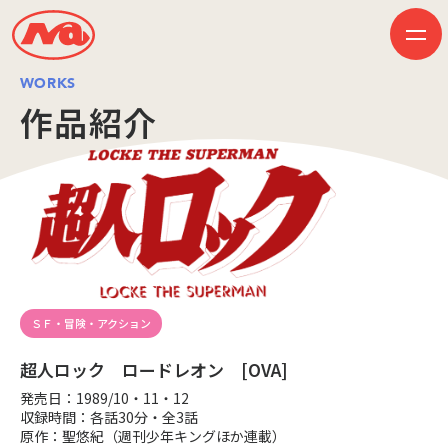
WORKS
作品紹介
HOME
ニュース
ビジネス
作品紹介
会社案内
創業50周年記念ページ
音楽配信
採用情報
プレスリリース
お問い合わせ
ＳＦ・冒険・アクション
超人ロック ロードレオン [OVA]
発売日：1989/10・11・12
JP
EN
収録時間：各話30分・全3話
原作：聖悠紀（週刊少年キングほか連載）