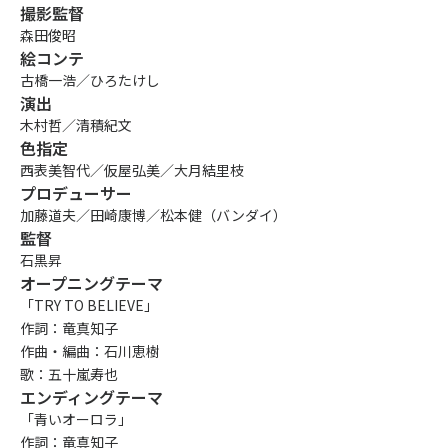
撮影監督
森田俊昭
絵コンテ
古橋一浩／ひろたけし
演出
木村哲／清積紀文
色指定
西表美智代／仮屋弘美／大月結里枝
プロデューサー
加藤道夫／田崎康博／松本健（バンダイ）
監督
石黒昇
オープニングテーマ
「TRY TO BELIEVE」
作詞：竜真知子
作曲・編曲：石川恵樹
歌：五十嵐寿也
エンディングテーマ
「青いオーロラ」
作詞：竜真知子