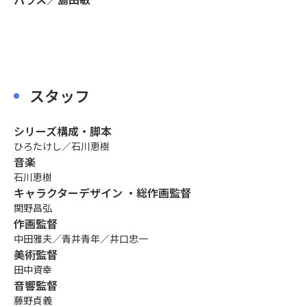
スタッフ
シリーズ構成・脚本
ひろたけし／石川恵樹
音楽
石川恵樹
キャラクターデザイン ・総作画監督
関野昌弘
作画監督
中田雅夫／青井青年／井口忠一
美術監督
田中資幸
音響監督
藤野貞義