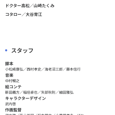
ドクター高松／山崎たくみ
コタロー／大谷育江
スタッフ
脚本
小松崎康弘／西村孝史／海老沼三郎／藤本信行
音楽
中村暢之
絵コンテ
新田義方／稲垣卓也／矢部秋則／細田雅弘
キャラクターデザイン
武内啓
作画監督