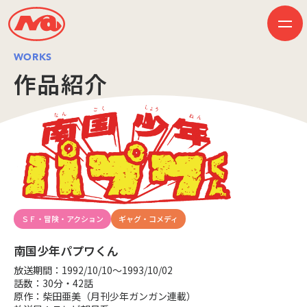
WORKS
作品紹介
HOME
ニュース
ビジネス
作品紹介
会社案内
創業50周年記念ページ
音楽配信
採用情報
プレスリリース
ＳＦ・冒険・アクション
ギャグ・コメディ
お問い合わせ
南国少年パプワくん
放送期間：1992/10/10～1993/10/02
JP
EN
話数：30分・42話
原作：柴田亜美（月刊少年ガンガン連載）