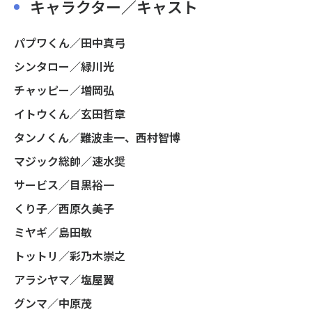
キャラクター／キャスト
パプワくん／田中真弓
シンタロー／緑川光
チャッピー／増岡弘
イトウくん／玄田哲章
タンノくん／難波圭一、西村智博
マジック総帥／速水奨
サービス／目黒裕一
くり子／西原久美子
ミヤギ／島田敏
トットリ／彩乃木崇之
アラシヤマ／塩屋翼
グンマ／中原茂