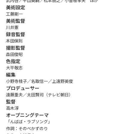
武内啓／平山英嗣／松本朋之／小曽根孝夫 ほか
美術設定
工藤剛一
美術監督
川井憲
録音監督
本田保則
撮影監督
森田俊昭
色指定
大平敬志
編集
小野寺桂子／名取信一／上遠野英俊
プロデューサー
遠藤重夫／太田賢司（テレビ朝日）
監督
高木淳
オープニングテーマ
「んばば・ラブソング」
作詞：そのべかずのり