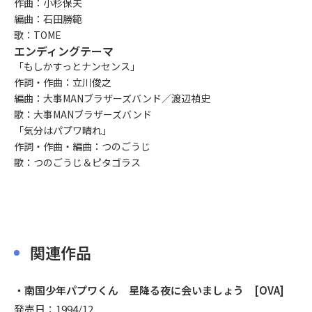
作曲：小杉保夫
編曲：石田勝範
歌：TOME
エンディングテーマ
「もしかすっとナンセンス」
作詞・作曲：立川俊之
編曲：大事MANブラザーズバンド／渡辺禎史
歌：大事MANブラザーズバンド
「気分はパプワ晴れ」
作詞・作曲・編曲：つのごうじ
歌：つのごうじ＆ピタゴラス
関連作品
・南国少年パプワくん 星降る夜に会いましょう [OVA]
発売日：1994/12