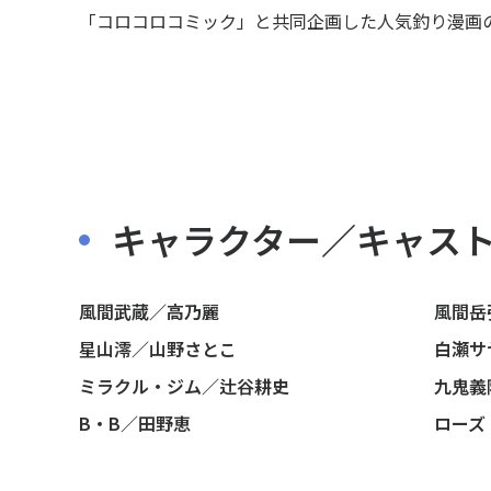
「コロコロコミック」と共同企画した人気釣り漫画
キャラクター／キャス
風間武蔵／高乃麗
風間岳
星山澪／山野さとこ
白瀬サ
ミラクル・ジム／辻谷耕史
九鬼義
B・B／田野恵
ローズ