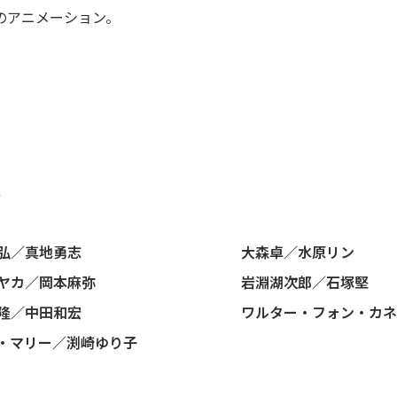
のアニメーション。
ト
弘／真地勇志
大森卓／水原リン
ヤカ／岡本麻弥
岩淵湖次郎／石塚堅
隆／中田和宏
ワルター・フォン・カネ
・マリー／渕崎ゆり子