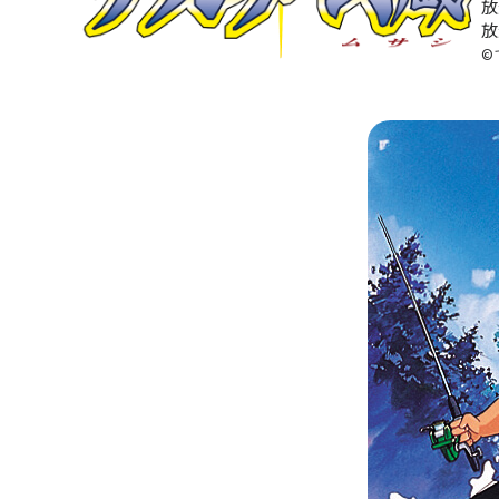
放
放
©