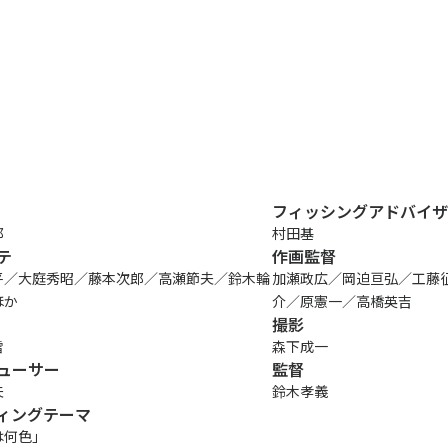
HOME
会社案内
代表あいさつ
ニュース
会社概要
受賞歴
ビジネス
創業50周年記念
フィッシングアドバイザ
ライセンス
郎
村田基
プロダクション
テ
作画監督
音楽配信
平／大庭秀昭／藤本次郎／高瀬節夫／鈴木輪
加瀬政広／岡迫亘弘／工藤
ほか
介／原憲一／高橋英吉
作品紹介
撮影
雪
森下成一
ューサー
監督
夫
鈴木孝義
ィングテーマ
は何色」