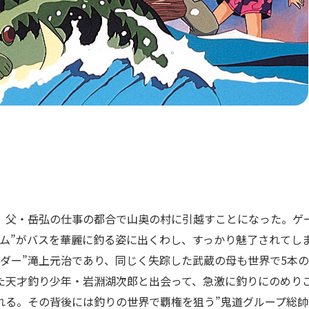
、父・岳弘の仕事の都合で山奥の村に引越すことになった。ゲ
ム”がバスを華麗に釣る姿に出くわし、すっかり魅了されてし
ダー”滝上元治であり、同じく失踪した武蔵の母も世界で5本
た天才釣り少年・岩淵湖次郎と出会って、急激に釣りにのめりこ
れる。その背後には釣りの世界で覇権を狙う”鬼道グループ総帥