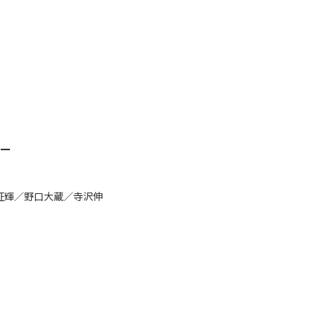
採用情報
新卒採用
キャリア採用
社員インタビュー
ページ
プレスリリース
ー
お問い合わせ
征輝／野口大蔵／寺沢伸