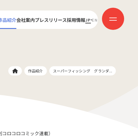
作品紹介
会社案内
プレスリリース
採用情報
JP
EN
センス
代表あいさつ
新卒採用
ダクション
会社概要
キャリア採用
受賞歴
社員インタビュー
作品紹介
スーパーフィッシング グランダ...
刊コロコロコミック連載）