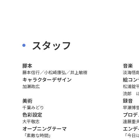
〒104-0061
東京都中央区銀座7丁目13番20号 銀座THビル5F
スタッフ
JP
EN
脚本
音楽
藤本信行／小松崎康弘／井上敏樹
淡海悟
キャラクターデザイン
絵コン
加瀬政広
松浦錠
流郎 
美術
録音
千葉みどり
早瀬博
色彩設定
プロデ
大平敬志
遠藤重
オープニングテーマ
エンデ
「素敵な時間」
「今日