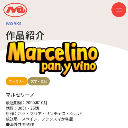
WORKS
作品紹介
HOME
ニュース
ビジネス
作品紹介
会社案内
創業50周年記念ページ
音楽配信
採用情報
ファミリー
文学・伝記
プレスリリース
お問い合わせ
マルセリーノ
放送期間：2000年10月
話数：30分・26話
原作：ホセ・マリア・サンチェス・シルバ
JP
EN
放送局：スペイン、フランスほか各局
●海外共同制作