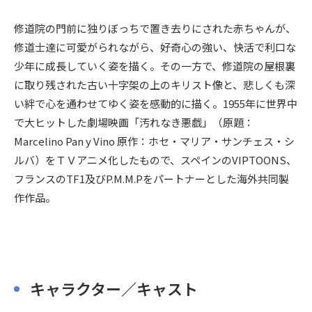
修道院の門前に独りぼっちで置き去りにされた赤ちゃんが、
修道士達に可愛がられながら、好奇心の強い、快活で利口な
少年に成長していく姿を描く。その一方で、修道院の屋根裏
に取り残された古い十字架の上のキリスト像と、悲しくも深
い絆で心を通わせてゆく姿を感動的に描く。1955年に世界中
で大ヒットした劇場映画「汚れなき悪戯」（原題：
Marcelino Pan y Vino 原作：ホセ・マリア・サンチェス・シ
ルバ）をＴＶアニメ化したもので、スペインのVIPTOONS、
フランスのTF1及びP.M.M.Pをパートナーとした海外共同製
作作品。
キャラクター／キャスト