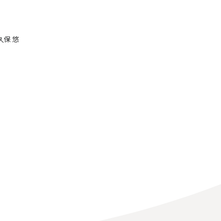
キャリア採用
社員インタビュー
久保 悠
ページ
プレスリリース
お問い合わせ