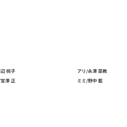
ト
田辺 桃子
アリ/永澤 菜教
/宮澤 正
ミミ/野中 藍