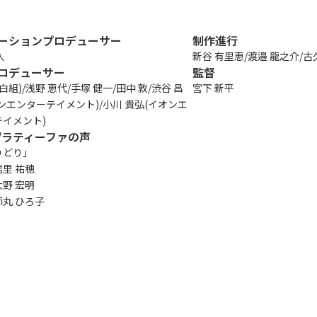
ニュース
会社概要
受賞歴
ーションプロデューサー
制作進行
人
新谷 有里恵/渡邉 龍之介/古
ビジネス
ロデューサー
監督
創業50周年記念
ライセンス
白組)/浅野 恵代/手塚 健一/田中 敦/渋谷 昌
宮下 新平
ンエンターテイメント)/小川 貴弘(イオンエ
プロダクション
イメント)
音楽配信
/ラティーファの声
りどり」
作品紹介
里 祐穂
野 宏明
丸 ひろ子