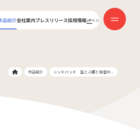
作品紹介
会社案内
プレスリリース
採用情報
JP
EN
センス
代表あいさつ
新卒採用
ダクション
会社概要
キャリア採用
受賞歴
社員インタビュー
作品紹介
シンドバッド 空とぶ姫と秘密の...