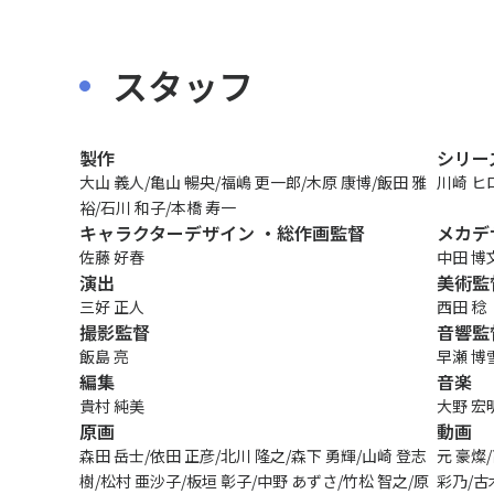
スタッフ
製作
シリー
大山 義人/亀山 暢央/福嶋 更一郎/木原 康博/飯田 雅
川崎 ヒ
裕/石川 和子/本橋 寿一
キャラクターデザイン ・総作画監督
メカデ
佐藤 好春
中田 博
演出
美術監
三好 正人
西田 稔
撮影監督
音響監
飯島 亮
早瀬 博
編集
音楽
貴村 純美
大野 宏
原画
動画
森田 岳士/依田 正彦/北川 隆之/森下 勇輝/山崎 登志
元 豪燦
樹/松村 亜沙子/板垣 彰子/中野 あずさ/竹松 智之/原
彩乃/古
〒104-0061