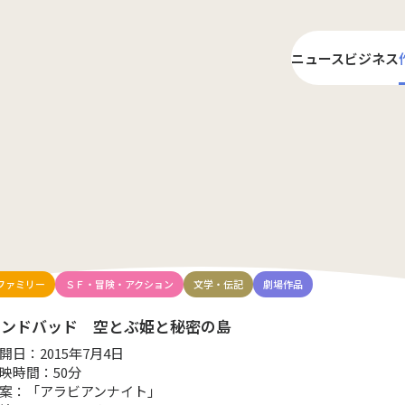
ニュース
ビジネス
ライ
プロ
ファミリー
ＳＦ・冒険・アクション
文学・伝記
劇場作品
シンドバッド 空とぶ姫と秘密の島
開日：2015年7月4日
映時間：50分
案：「アラビアンナイト」