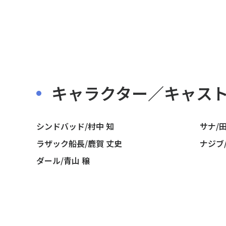
キャラクター／キャス
シンドバッド/村中 知
サナ/
ラザック船長/鹿賀 丈史
ナジブ
ダール/青山 穣