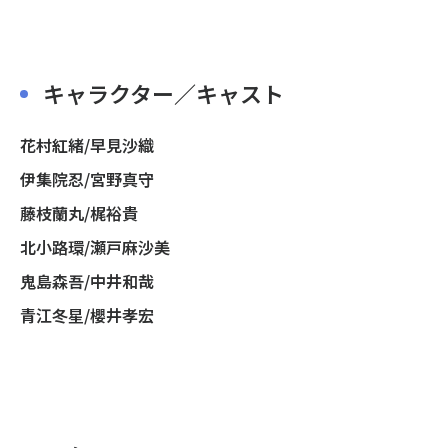
キャラクター／キャスト
花村紅緒/早見沙織
伊集院忍/宮野真守
藤枝蘭丸/梶裕貴
北小路環/瀬戸麻沙美
鬼島森吾/中井和哉
青江冬星/櫻井孝宏