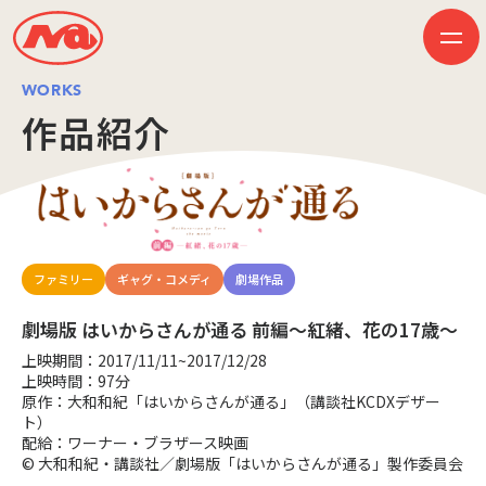
WORKS
作品紹介
HOME
ニュース
ビジネス
作品紹介
会社案内
創業50周年記念ページ
ファミリー
ギャグ・コメディ
劇場作品
音楽配信
採用情報
劇場版 はいからさんが通る 前編～紅緒、花の17歳～
プレスリリース
お問い合わせ
上映期間：2017/11/11~2017/12/28
上映時間：97分
原作：大和和紀「はいからさんが通る」（講談社KCDXデザー
ト）
配給：ワーナー・ブラザース映画
JP
EN
© 大和和紀・講談社／劇場版「はいからさんが通る」製作委員会