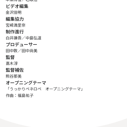
ビデオ編集
金沢佳明
編集協力
宮崎満里奈
制作進行
白井謙吾／中島弘道
プロデューサー
田中敦／田中尚美
監督
髙木淳
監督補佐
熊谷那美
オープニングテーマ
「うっかりペネロペ オープニングテーマ」
作曲：福島祐子