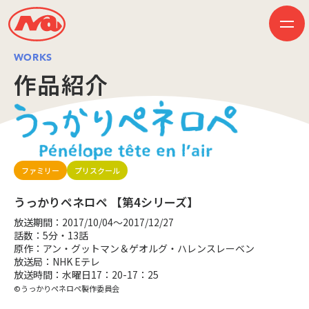
WORKS
作品紹介
HOME
ニュース
ビジネス
作品紹介
会社案内
ファミリー
プリスクール
創業50周年記念ページ
音楽配信
採用情報
うっかりペネロペ 【第4シリーズ】
プレスリリース
放送期間：2017/10/04～2017/12/27
お問い合わせ
話数：5分・13話
原作：アン・グットマン＆ゲオルグ・ハレンスレーベン
放送局：NHK Eテレ
放送時間：水曜日17：20-17：25
JP
EN
©うっかりペネロペ製作委員会