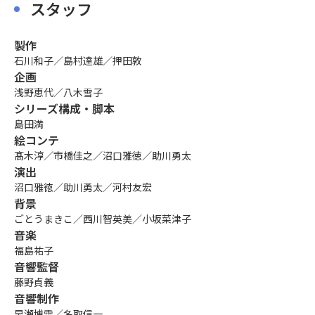
スタッフ
製作
石川和子／島村達雄／押田敦
企画
浅野恵代／八木雪子
シリーズ構成・脚本
島田満
絵コンテ
髙木淳／市橋佳之／沼口雅徳／助川勇太
演出
沼口雅徳／助川勇太／河村友宏
背景
ごとうまきこ／西川智英美／小坂菜津子
音楽
福島祐子
音響監督
藤野貞義
音響制作
早瀬博雪／名取信一