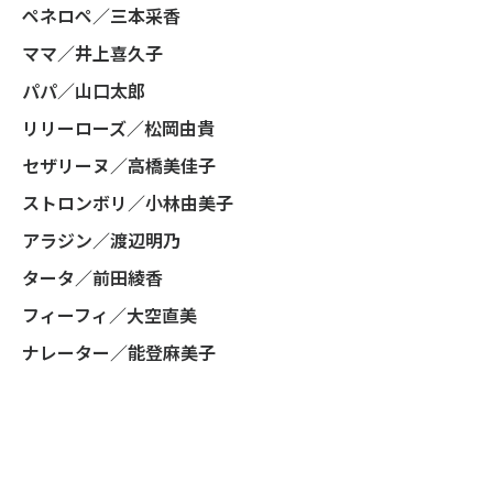
ペネロペ／三本采香
ママ／井上喜久子
パパ／山口太郎
リリーローズ／松岡由貴
セザリーヌ／高橋美佳子
ストロンボリ／小林由美子
アラジン／渡辺明乃
タータ／前田綾香
フィーフィ／大空直美
ナレーター／能登麻美子