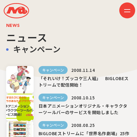
NEWS
ニュース
キャンペーン
HOME
ニュース
ビジネス
作品紹介
2008.11.14
キャンペーン
会社案内
創業50周年記念ページ
「それいけ！ズッコケ三人組」 BIGLOBEス
音楽配信
トリームで配信開始！
採用情報
プレスリリース
2008.10.15
キャンペーン
お問い合わせ
日本アニメーションオリジナル・キャラクタ
ーツールバーのサービスを開始しました
JP
EN
2008.08.25
キャンペーン
BIGLOBEストリームに「世界名作劇場」25作