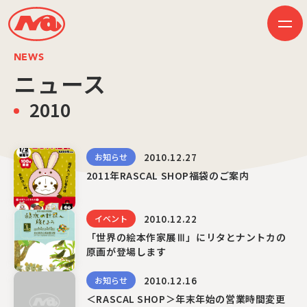
NEWS
ニュース
2010
HOME
ニュース
ビジネス
作品紹介
2010.12.27
お知らせ
会社案内
創業50周年記念ページ
2011年RASCAL SHOP福袋のご案内
音楽配信
採用情報
プレスリリース
2010.12.22
イベント
お問い合わせ
「世界の絵本作家展Ⅲ」にリタとナントカの
原画が登場します
JP
EN
2010.12.16
お知らせ
＜RASCAL SHOP＞年末年始の営業時間変更