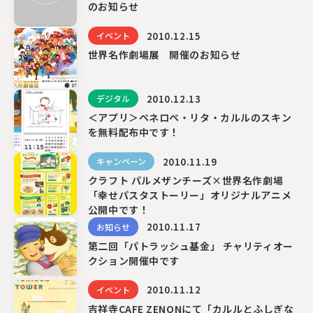
のお知らせ
2010.12.15
イベント
〒104-0061
世界名作劇場展 開催のお知らせ
東京都中央区銀座7丁目13番20号 銀座THビル5F
2010.12.13
デジタル
＜アプリ＞ペネロペ・リタ・カルルのスキン
を無料配布中です！
2010.11.19
キャンペーン
クラフト パルメザンチーズ×世界名作劇場
「幸せパスタストーリー」オリジナルアニメ
公開中です！
2010.11.17
お知らせ
第二回「パトラッシュ基金」 チャリティオー
クション開催中です
2010.11.12
イベント
吉祥寺CAFE ZENONにて「カルルとふしぎな