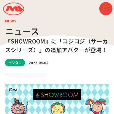
NEWS
ニュース
『SHOWROOM』に「コジコジ（サーカ
HOME
ニュース
スシリーズ）」の追加アバターが登場！
ビジネス
作品紹介
会社案内
2023.04.04
デジタル
創業50周年記念ページ
音楽配信
採用情報
プレスリリース
お問い合わせ
JP
EN