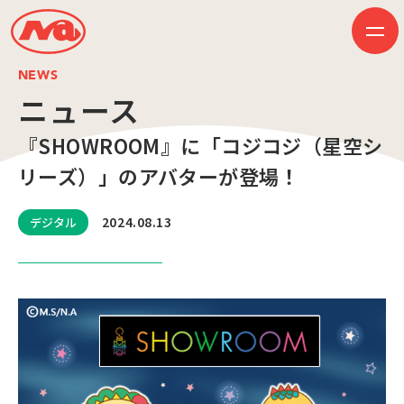
NEWS
ニュース
『SHOWROOM』に「コジコジ（星空シ
HOME
ニュース
リーズ）」のアバターが登場！
ビジネス
作品紹介
会社案内
2024.08.13
デジタル
創業50周年記念ページ
音楽配信
採用情報
プレスリリース
お問い合わせ
JP
EN