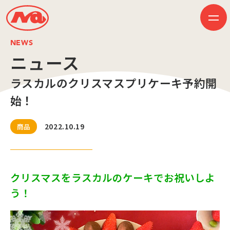
NEWS
ニュース
ラスカルのクリスマスプリケーキ予約開
HOME
ニュース
始！
ビジネス
作品紹介
会社案内
2022.10.19
商品
創業50周年記念ページ
音楽配信
採用情報
プレスリリース
お問い合わせ
クリスマスをラスカルのケーキでお祝いしよ
う！
JP
EN