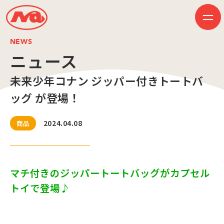
NEWS
ニュース
未来少年コナン ジッパー付きトートバ
HOME
ニュース
ッグ が登場！
ビジネス
作品紹介
会社案内
2024.04.08
商品
創業50周年記念ページ
音楽配信
採用情報
プレスリリース
お問い合わせ
マチ付きのジッパートートバッグがカプセル
トイで登場♪
JP
EN