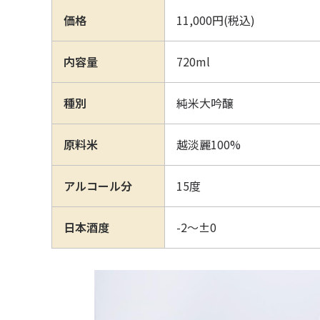
価格
11,000円(税込)
JP
EN
内容量
720ml
種別
純米大吟醸
原料米
越淡麗100%
アルコール分
15度
日本酒度
-2～±0