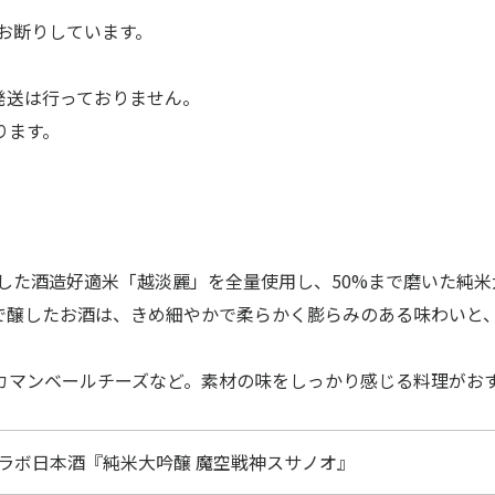
くお断りしています。
・発送は行っておりません。
あります。
した酒造好適米「越淡麗」を全量使用し、50%まで磨いた純米
で醸したお酒は、きめ細やかで柔らかく膨らみのある味わいと
カマンベールチーズなど。素材の味をしっかり感じる料理がお
HOME
会社案内
代表あいさつ
コラボ日本酒『純米大吟醸 魔空戦神スサノオ』
ニュース
会社概要