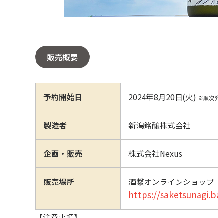
販売概要
予約開始日
2024年8月20日(火)
※順次
製造者
新潟銘醸株式会社
企画・販売
株式会社Nexus
販売場所
酒繋オンラインショップ
https://saketsunagi.
【注意事項】