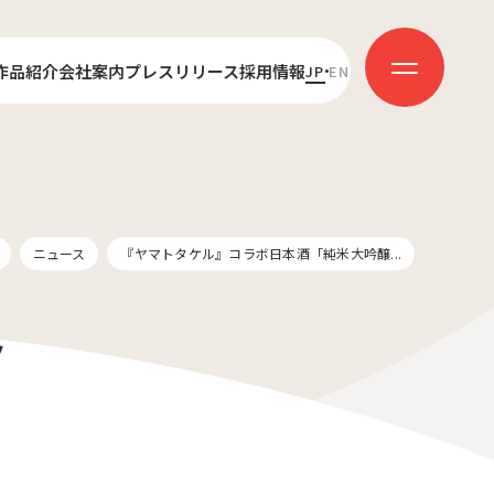
作品紹介
会社案内
プレスリリース
採用情報
JP
EN
センス
代表あいさつ
新卒採用
ダクション
会社概要
キャリア採用
受賞歴
社員インタビュー
ニュース
『ヤマトタケル』コラボ日本酒「純米大吟醸...
ノ