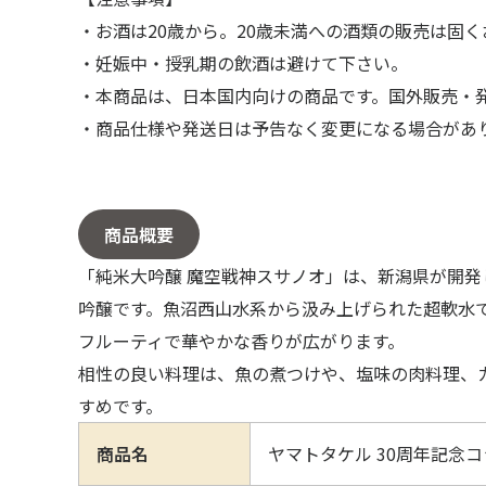
・お酒は20歳から。20歳未満への酒類の販売は固
・妊娠中・授乳期の飲酒は避けて下さい。
・本商品は、日本国内向けの商品です。国外販売
・商品仕様や発送日は予告なく変更になる場合が
商品概要
「純米大吟醸 魔空戦神スサノオ」は、新潟県が開発
吟醸です。魚沼西山水系から汲み上げられた超軟水
フルーティで華やかな香りが広がります。
相性の良い料理は、魚の煮つけや、塩味の肉料理、
すめです。
〒104-0061
商品名
ヤマトタケル 30周年記念
東京都中央区銀座7丁目13番20号 銀座THビル5F