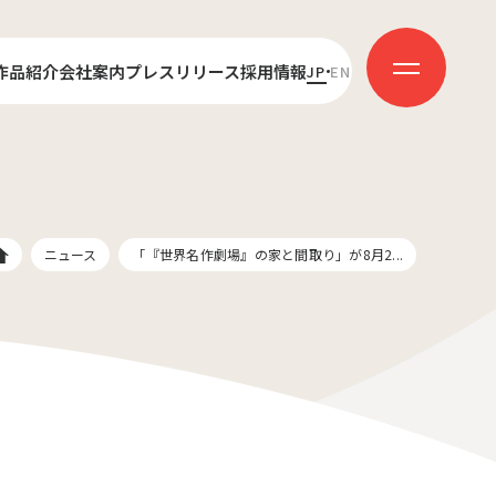
作品紹介
会社案内
プレスリリース
採用情報
JP
EN
センス
代表あいさつ
新卒採用
ダクション
会社概要
キャリア採用
受賞歴
社員インタビュー
ニュース
「『世界名作劇場』の家と間取り」が8月2...