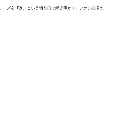
プロダクション
シリーズを「家」という切り口で解き明かす、ファン必携の一
音楽配信
作品紹介