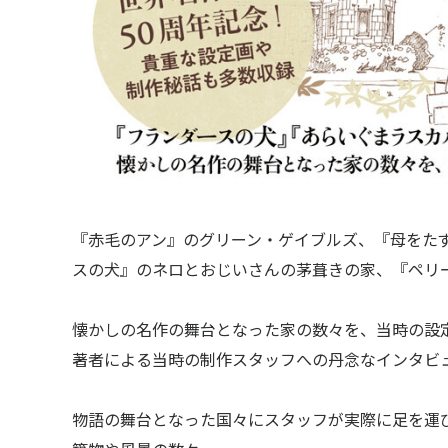
『赤毛のアン』のグリーン・ゲイブルズ、『母をた
スの犬』のネロとおじいさんの茅葺きの家、『ペ
〒104-0061
懐かしの名作の舞台となった家の数々を、当時の設
東京都中央区銀座7丁目13番20号 銀座THビル5F
著者による当時の制作スタッフへの丹念なインタビ
JP
EN
物語の舞台となった国々にスタッフが実際に足を運