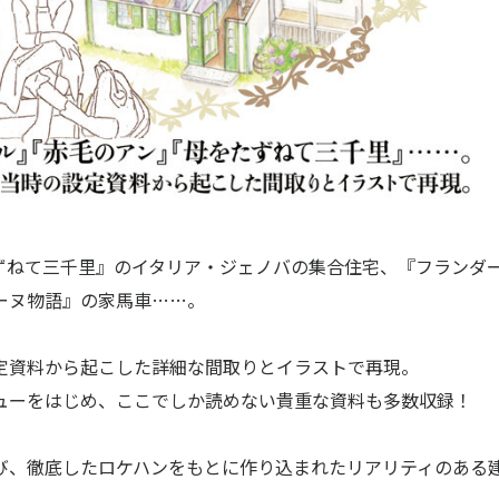
ずねて三千里』のイタリア・ジェノバの集合住宅、『フランダ
HOME
会社案内
リーヌ物語』の家馬車……。
代表あいさつ
定資料から起こした詳細な間取りとイラストで再現。
ニュース
会社概要
ューをはじめ、ここでしか読めない貴重な資料も多数収録！
受賞歴
ビジネス
び、徹底したロケハンをもとに作り込まれたリアリティのある
創業50周年記念
ライセンス