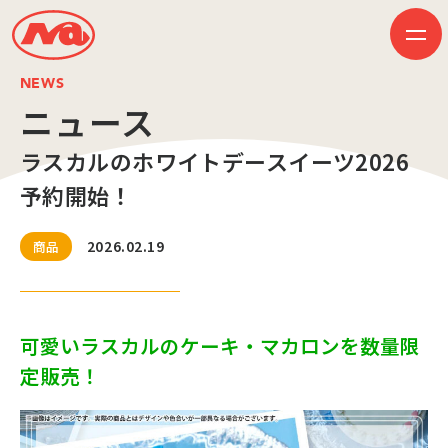
NEWS
ニュース
ラスカルのホワイトデースイーツ2026
HOME
ニュース
予約開始！
ビジネス
作品紹介
会社案内
2026.02.19
商品
創業50周年記念ページ
音楽配信
採用情報
プレスリリース
お問い合わせ
可愛いラスカルのケーキ・マカロンを数量限
定販売！
JP
EN