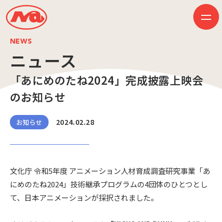
NEWS
ニュース
「あにめのたね2024」完成披露上映会
HOME
ニュース
のお知らせ
ビジネス
作品紹介
会社案内
2024.02.28
お知らせ
創業50周年記念ページ
音楽配信
採用情報
プレスリリース
お問い合わせ
文化庁 令和5年度 アニメーション人材育成調査研究事業「あ
にめのたね2024」技術継承プログラムの4団体のひとつとし
て、日本アニメーションが採択されました。
JP
EN