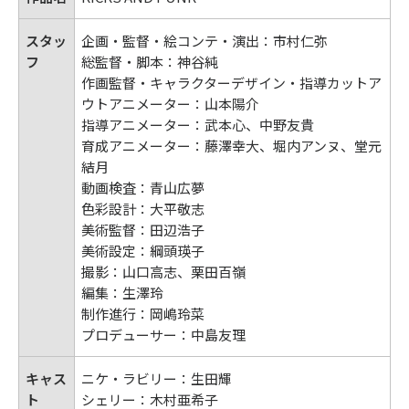
スタッ
企画・監督・絵コンテ・演出：市村仁弥
フ
総監督・脚本：神谷純
作画監督・キャラクターデザイン・指導カットア
ウトアニメーター：山本陽介
指導アニメーター：武本心、中野友貴
育成アニメーター：藤澤幸大、堀内アンヌ、堂元
結月
動画検査：青山広夢
色彩設計：大平敬志
美術監督：田辺浩子
美術設定：綱頭瑛子
撮影：山口高志、栗田百嶺
編集：生澤玲
制作進行：岡嶋玲菜
プロデューサー：中島友理
キャス
ニケ・ラビリー：生田輝
ト
シェリー：木村亜希子