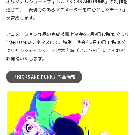
オリジナルショートフィルム
「KICKS AND PUNK」
の制作を
通じて、「表現力のあるアニメーターを中心としたチーム」
〒104-0061
を育成します。
東京都中央区銀座7丁目13番20号 銀座THビル5F
アニメーション作品の完成披露上映会を3月9日12時45分より
池袋HUMAXシネマズにて、特別上映会を3月10日 17時30分
よりサンシャインシティ 噴水広場（アルパB1）にてそれぞ
れ開催いたします。
「KICKS AND PUNK」作品情報