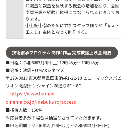
知識量と裁量を反映する機会の増加を図り、意図
や責任感を経験し体得につなげられると考えてお
ります。
③上記①②のために参加スタッフ個々が「考え・
工夫し」主体となって制作する。
技術継承プログラム 制作4作品 完成披露上映会 概要
■日程：令和6年3月9日(土) 12時45分～13時45分
■会場：池袋HUMAXシネマズ
〒170-0013 東京都豊島区東池袋1-22-10 ヒューマックスパビ
リオン 池袋サンシャイン60通り6F・8F
https://www.humax-
cinema.co.jp/ikebukuro/access
■招待人数：150名
※応募者多数の場合は抽選とさせていただきます。
■申込期間：令和6年2月26日(月)～令和6年3月3日(日)