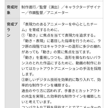
育成対
制作進行／監督（演出）／キャラクターデザイナ
象
ー／作画監督／アニメーター
育成プ
「表現力のあるアニメーターを中心としたチー
ラ
ム」を育成するために、
ン
①「動き」に焦点を当てて表現力を追求する。
「動き・表現」に着目した指導を行うために、ラ
フ原の段階ではキャラクターの造形に多少の崩れ
があっても「動き」の質に焦点を当てます。
「動き」を重視しつつも、造形を損なわないバラ
ンスのとれた作品にするために、動画の制作にお
いてはカットアウトアニメーションの手法を採用
します。
②新しいデジタル技術を効果的に取り入れて、効
率的な制作ラインを構築する。
過去のやり方に囚われず、手書きとカットアウト
の共生を実現した効率的な制作ラインを構築した
いと考えています。
コンパクトな工程を目指すことでアニメーターの