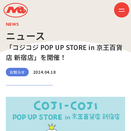
NEWS
ニュース
「コジコジ POP UP STORE in 京王百貨
HOME
ニュース
店 新宿店」を開催！
ビジネス
作品紹介
会社案内
2024.04.18
お知らせ
創業50周年記念ページ
音楽配信
採用情報
プレスリリース
お問い合わせ
JP
EN