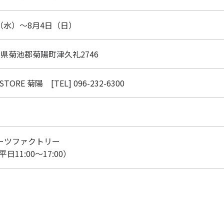
日（水）～8月4日（日）
 熊本県菊池郡菊陽町津久礼2746
KSTORE 菊陽 [TEL]
096-232-6300
ーツファクトリー
（平日11:00～17:00）
HOME
会社案内
代表あいさつ