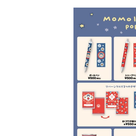
東京都中央区銀座7丁目13番20号 銀座THビル5F
JP
EN