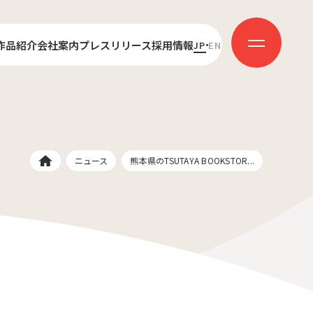
作品紹介
会社案内
プレスリリース
採用情報
JP
EN
センス
代表あいさつ
新卒採用
ダクション
会社概要
キャリア採用
受賞歴
社員インタビュー
ニュース
熊本県のTSUTAYA BOOKSTOR...
ッ