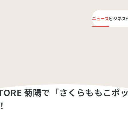
ニュース
ビジネス
ライ
プロ
KSTORE 菊陽で「さくらももこポ
！