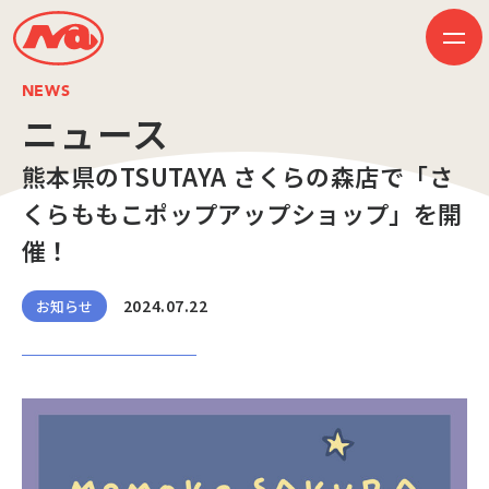
NEWS
ニュース
熊本県のTSUTAYA さくらの森店で「さ
HOME
ニュース
くらももこポップアップショップ」を開
ビジネス
作品紹介
催！
会社案内
創業50周年記念ページ
音楽配信
2024.07.22
お知らせ
採用情報
プレスリリース
お問い合わせ
JP
EN