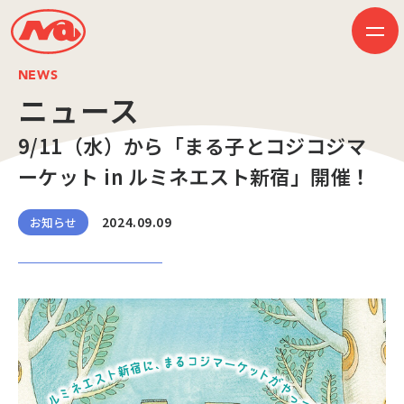
NEWS
ニュース
9/11（水）から「まる子とコジコジマ
HOME
ニュース
ーケット in ルミネエスト新宿」開催！
ビジネス
作品紹介
会社案内
2024.09.09
お知らせ
創業50周年記念ページ
音楽配信
採用情報
プレスリリース
お問い合わせ
JP
EN