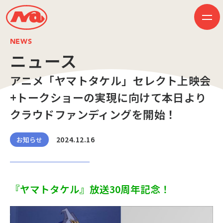
NEWS
ニュース
アニメ「ヤマトタケル」セレクト上映会
HOME
ニュース
+トークショーの実現に向けて本日より
ビジネス
作品紹介
クラウドファンディングを開始！
会社案内
創業50周年記念ページ
音楽配信
2024.12.16
お知らせ
採用情報
プレスリリース
お問い合わせ
『ヤマトタケル』放送30周年記念！
JP
EN