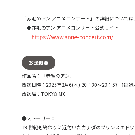
「赤毛のアン アニメコンサート」の詳細については
◆赤毛のアン アニメコンサート公式サイト
https://www.anne-concert.com/
放送概要
作品名：「赤毛のアン」
放送日時：2025年2月6(木) 20：30～20：57 （
放送局：TOKYO MX
●ストーリー：
〒104-0061
19 世紀も終わりに近付いたカナダのプリンスエド
東京都中央区銀座7丁目13番20号 銀座THビル5F