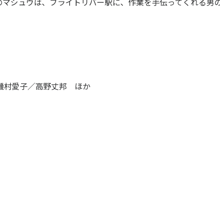
のマシュウは、ブライトリバー駅に、作業を手伝ってくれる男
受賞歴
ビジネス
創業50周年記念
ライセンス
プロダクション
音楽配信
磯村愛子／高野丈邦 ほか
作品紹介