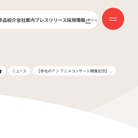
作品紹介
会社案内
プレスリリース
採用情報
JP
EN
センス
代表あいさつ
新卒採用
ダクション
会社概要
キャリア採用
受賞歴
社員インタビュー
ニュース
【赤毛のアン アニメコンサート開催記念】...