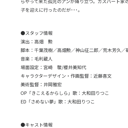
らやって来た孤児のアンが降り立つ。カスバート家
子を迎えに行ったのだが･･･。
JP
EN
●スタッフ情報
演出：高畑 勲
脚本：千葉茂樹／高畑勲／神山征二郎／荒木芳久／
音楽：毛利蔵人
場面設定：宮崎 駿/櫻井美知代
キャラクターデザイン・作画監督：近藤喜文
美術監督：井岡雅宏
OP「きこえるからしら」歌：大和田りつこ
ED「さめない夢」歌：大和田りつこ
●キャスト情報