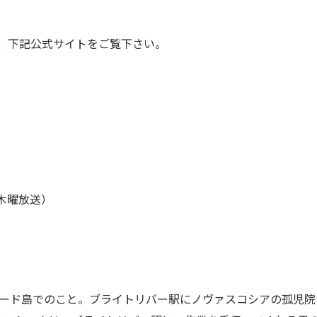
、下記公式サイトをご覧下さい。
毎週木曜放送）
HOME
会社案内
代表あいさつ
ワード島でのこと。ブライトリバー駅にノヴァスコシアの孤児院
ニュース
会社概要