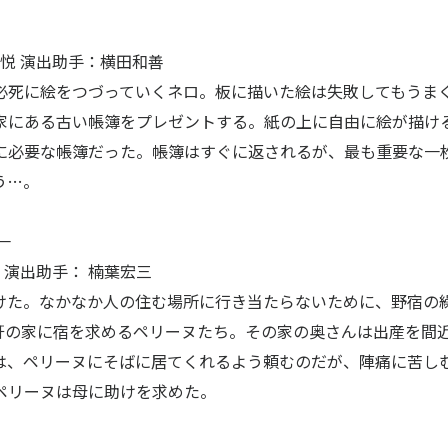
悦 演出助手：横田和善
必死に絵をつづっていくネロ。板に描いた絵は失敗してもうま
家にある古い帳簿をプレゼントする。紙の上に自由に絵が描け
に必要な帳簿だった。帳簿はすぐに返されるが、最も重要な一
HOME
会社案内
う…。
代表あいさつ
一
ニュース
会社概要
 演出助手： 楠葉宏三
受賞歴
けた。なかなか人の住む場所に行き当たらないために、野宿の
ビジネス
軒の家に宿を求めるペリーヌたち。その家の奥さんは出産を間
創業50周年記念
ライセンス
は、ペリーヌにそばに居てくれるよう頼むのだが、陣痛に苦し
プロダクション
ペリーヌは母に助けを求めた。
音楽配信