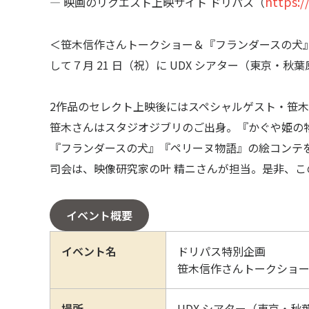
https:
― 映画のリクエスト上映サイト ドリパス（
＜笹木信作さんトークショー＆『フランダースの犬
して７月 21 日（祝）に UDX シアター（東京・
2作品のセレクト上映後にはスペシャルゲスト・笹木
笹木さんはスタジオジブリのご出身。『かぐや姫の
『フランダースの犬』『ペリーヌ物語』の絵コンテ
司会は、映像研究家の叶 精ニさんが担当。是非、こ
イベント概要
イベント名
ドリパス特別企画
笹木信作さんトークショ
場所
UDX シアター（東京・秋