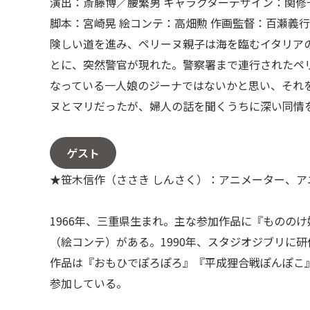
演出：斎藤博／腰繁男 キャラクターデザイン：関修
脚本：宮崎晃 絵コンテ：高畑勲 作画監督：百瀬義行
険しい道を進み、ペリーヌ親子は海を臨むイタリア
とに、突然警官が現れた。警察署まで連行されたペ
なっている一人娘のジーナではないかと思い、それ
ヌとマリだったが、婦人の話を聞くうちに深い同情
ゲスト
★笹木信作（ささき しんさく）：アニメーター、ア
1966年、三重県生まれ。主な参加作品に『ものの
（絵コンテ）がある。1990年、スタジオジブリに
作品は『おもひでぽろぽろ』『平成狸合戦ぽんぽこ
参加している。