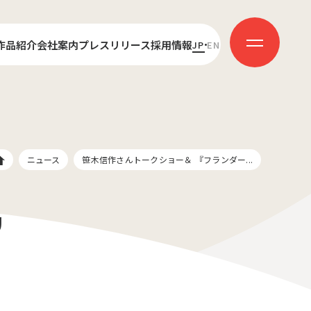
作品紹介
会社案内
プレスリリース
採用情報
JP
EN
センス
代表あいさつ
新卒採用
ダクション
会社概要
キャリア採用
受賞歴
社員インタビュー
ニュース
笹木信作さんトークショー＆ 『フランダー...
リ