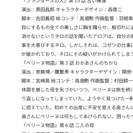
『フランダースの犬』第 15 話 古い帳簿
演出：黒田昌郎 キャラクターデザイン：森康二
脚本：吉田義昭 絵コンテ：高畑勲 作画監督：羽根章
目にするもの全ての美しさに胸を踊らせ、板切れに
消せないというネロの話を聞いたアロアは、自分の
事を大喜びするネロ。しかしそれは、コゼツの仕事
が破かれており、ネロにその疑いがかけられてしま
『ペリーヌ物語』第 3 話 おかあさんのちから
〒104-0061
演出：斎藤博／腰繁男 キャラクターデザイン：関修
東京都中央区銀座7丁目13番20号 銀座THビル5F
脚本：宮崎晃 絵コンテ：高畑勲 作画監督：村田耕一
体調を崩した母を気づかいつつ、ペリーヌは旅を続
JP
EN
り返しになってしまっていた。ようやく見つけた一
に控えていた。初めての出産に不安を覚える奥さん
奥さんにペリーヌは何もしてあげられない。困った
『ペリーヌ物語』第 6 話 二人の母