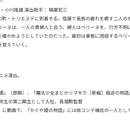
一
作品紹介
・小川隆雄 演出助手： 楠葉宏三
の町・トリエステに到着する。宿屋で長旅の疲れを癒す二人の
リーヌは、一人の貴婦人と会う。婦人はペリーヌを、行方不明
を確かめようとしていたのだった。最初は事態に困惑するペリ
を覚えていく。
ニメ演出。
け姫』（原画）、『魔法少女まどか☆マギカ［新編］叛逆の物語
研修生の第二期生として入社。高畑勲監督
』に動画で、『かぐや姫の物語』には絵コンテ補佐の一人とし