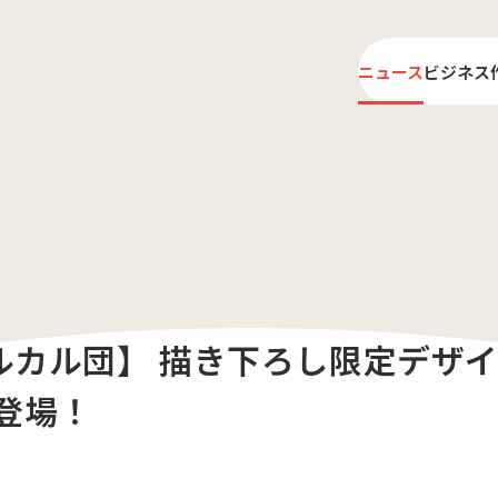
ニュース
ビジネス
ライ
プロ
カルカル団】 描き下ろし限定デザ
登場！