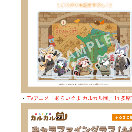
TVアニメ「あらいぐま カルカル団」 in 多摩
・
〒104-0061
東京都中央区銀座7丁目13番20号 銀座THビル5F
JP
EN