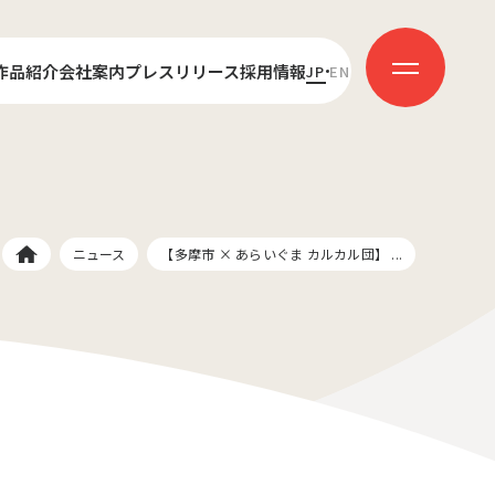
作品紹介
会社案内
プレスリリース
採用情報
JP
EN
センス
代表あいさつ
新卒採用
ダクション
会社概要
キャリア採用
受賞歴
社員インタビュー
ニュース
【多摩市 × あらいぐま カルカル団】 ...
イ