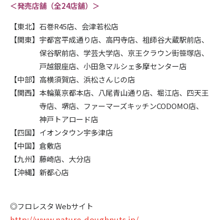
＜発売店舗（全24店舗）＞
【東北】
石巻R45店、会津若松店
【関東】
宇都宮平成通り店、高円寺店、祖師谷大蔵駅前店、
保谷駅前店、学芸大学店、京王クラウン街笹塚店、
戸越銀座店、小田急マルシェ多摩センター店
【中部】
高横須賀店、浜松さんじの店
【関西】
本輪菓京都本店、八尾青山通り店、堀江店、四天王
寺店、堺店、ファーマーズキッチンCODOMO店、
神戸トアロード店
【四国】
イオンタウン宇多津店
【中国】
倉敷店
【九州】
藤崎店、大分店
【沖縄】
新都心店
◎フロレスタ Webサイト
http://www.nature-doughnuts.jp/