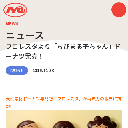
NEWS
ニュース
フロレスタより「ちびまる子ちゃん」ド
HOME
ニュース
ーナツ発売！
ビジネス
作品紹介
会社案内
2015.11.30
お知らせ
創業50周年記念ページ
音楽配信
採用情報
プレスリリース
お問い合わせ
天然素材ドーナツ専門店「フロレスタ」が再現力の限界に挑
戦!
JP
EN