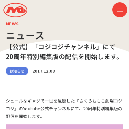
NEWS
ニュース
【公式】「コジコジチャンネル」にて
HOME
ニュース
20周年特別編集版の配信を開始します。
ビジネス
作品紹介
会社案内
2017.12.08
お知らせ
創業50周年記念ページ
音楽配信
採用情報
プレスリリース
お問い合わせ
シュールなギャグで一世を風靡した『さくらももこ劇場コジ
コジ』のYoutube公式チャンネルにて、20周年特別編集版の
配信を開始します。
JP
EN