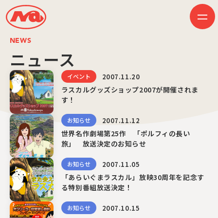
NEWS
ニュース
2007.11.20
HOME
イベント
ニュース
ラスカルグッズショップ2007が開催されま
ビジネス
す！
作品紹介
会社案内
2007.11.12
お知らせ
創業50周年記念ページ
音楽配信
世界名作劇場第25作 「ポルフィの長い
採用情報
旅」 放送決定のお知らせ
プレスリリース
お問い合わせ
2007.11.05
お知らせ
「あらいぐまラスカル」放映30周年を記念す
る特別番組放送決定！
JP
EN
2007.10.15
お知らせ