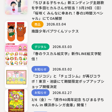
『ちびまる子ちゃん』新エンディング主題歌
を宇多田ヒカルさんが担当！3月29日（日）
「桜咲く みんなに幸あれ！春の1時間スペシ
〒104-0061
ャル」にてOA解禁
東京都中央区銀座7丁目13番20号 銀座THビル5F
2026.03.04
商品
南国少年パプワくんソックス
2026.03.03
デジタル
『春のラスカル絵文字』新作LINE絵文字配
信！
2026.03.02
お知らせ
「コジコジ」と「チェゴシム」が再びコラ
ボ！東京・池袋にて期間限定ポップアップシ
ョップ開催決定
2026.02.27
お知らせ
3/6（金）～「原作40周年記念 ちびまる子ち
ゃん in 横浜赤レンガ倉庫」開催！