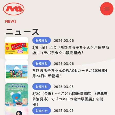
NEWS
ニュース
2026.03.06
HOME
お知らせ
ニュース
3/6（金）より「ちびまる子ちゃん×戸田屋商
ビジネス
店」コラボ手ぬぐい販売開始！
作品紹介
会社案内
2026.03.06
お知らせ
創業50周年記念ページ
音楽配信
ちびまる子ちゃんのWAONカードが2026年4
採用情報
月24日に新登場！
プレスリリース
お問い合わせ
2026.03.05
お知らせ
3/20（金祝）～｢こども陶器博物館｣（岐阜県
多治見市）で『ペネロペ絵本原画展』を開
催！
JP
EN
2026.03.05
お知らせ