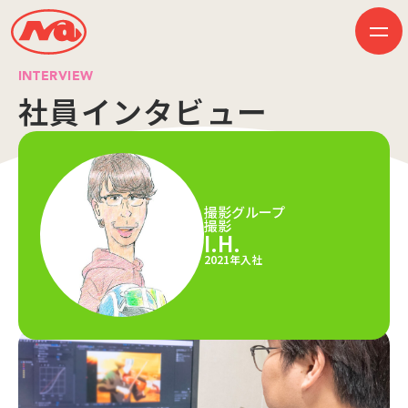
INTERVIEW
社員インタビュー
HOME
ニュース
ビジネス
作品紹介
会社案内
撮影グループ
撮影
創業50周年記念ページ
I.H.
音楽配信
採用情報
2021年入社
プレスリリース
お問い合わせ
JP
EN