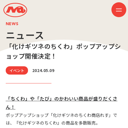
NEWS
ニュース
「化けギツネのちくわ」ポップアップシ
HOME
ニュース
ョップ開催決定！
ビジネス
作品紹介
会社案内
2024.05.09
イベント
創業50周年記念ページ
音楽配信
採用情報
プレスリリース
お問い合わせ
「ちくわ」や「たび」のかわいい商品が盛りだくさ
ん！
ポップアップショップ「化けギツネのちくわ商店れす」で
JP
EN
は、『化けギツネのちくわ』の商品を多数販売。