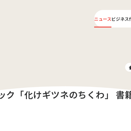
ニュース
ビジネス
ライ
プロ
ック「化けギツネのちくわ」 書