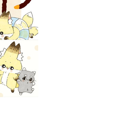
HOME
会社案内
代表あいさつ
ニュース
会社概要
受賞歴
ビジネス
創業50周年記念
ライセンス
プロダクション
音楽配信
作品紹介