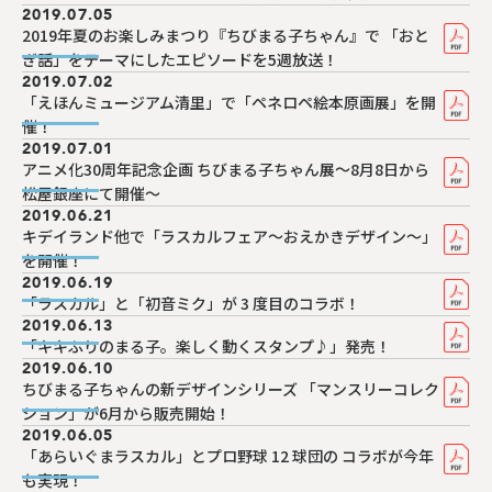
2019.07.05
2019年夏のお楽しみまつり『ちびまる子ちゃん』で 「おと
ぎ話」をテーマにしたエピソードを5週放送！
2019.07.02
「えほんミュージアム清里」で「ペネロペ絵本原画展」を開
催！
2019.07.01
アニメ化30周年記念企画 ちびまる子ちゃん展～8月8日から
松屋銀座にて開催～
2019.06.21
キデイランド他で「ラスカルフェア～おえかきデザイン～」
を開催！
2019.06.19
「ラスカル」と「初音ミク」が 3 度目のコラボ！
2019.06.13
「キキぷりのまる子。楽しく動くスタンプ♪」発売！
2019.06.10
ちびまる子ちゃんの新デザインシリーズ 「マンスリーコレク
ション」が6月から販売開始！
2019.06.05
「あらいぐまラスカル」とプロ野球 12 球団の コラボが今年
も実現！