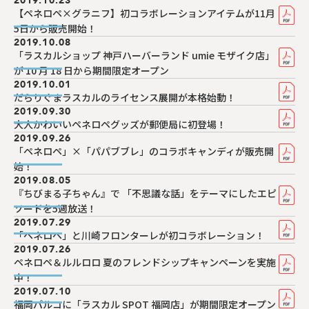
2019.10.23
【ペネロペ×グラニフ】初コラボレーションアイテムが11月
5日から販売開始！
〒104-0061
2019.10.08
「ラスカルショップ 神戸ハーバーランド umie モザイク店」
東京都中央区銀座7丁目13番20号 銀座THビル5F
が 10 月 18 日から期間限定オープン
2019.10.01
だらりぐまラスカルのライセンス展開が本格始動！
2019.09.30
大人かわいいペネロペグッズが郵便局に初登場！
2019.09.26
「ペネロペ」×「パパブブレ」のコラボキャンディが販売開
始！
2019.08.05
『ちびまる子ちゃん』で 「不思議な話」をテーマにしたエピ
ソードを5週放送！
2019.07.29
「ペネロペ」と川崎フロンターレが初コラボレーション！
2019.07.26
ペネロペ＆ルルロロ 夏のフレンドシップキャンペーンを実施
中！
2019.07.10
福岡パルコに「ラスカル SPOT 福岡店」が期間限定オープン