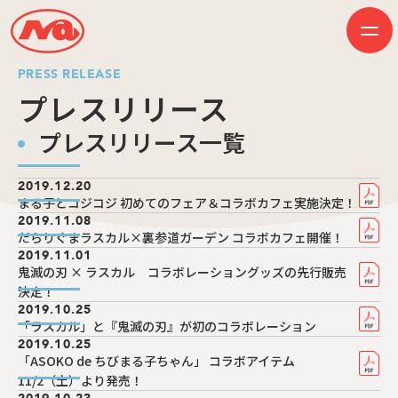
PRESS RELEASE
プレスリリース
プレスリリース一覧
HOME
ニュース
ビジネス
2019.12.20
作品紹介
まる子とコジコジ 初めてのフェア＆コラボカフェ実施決定！
会社案内
2019.11.08
創業50周年記念ページ
だらりぐまラスカル×裏参道ガーデン コラボカフェ開催！
音楽配信
採用情報
2019.11.01
プレスリリース
鬼滅の刃 × ラスカル コラボレーショングッズの先行販売
お問い合わせ
決定！
2019.10.25
「ラスカル」と『鬼滅の刃』が初のコラボレーション
2019.10.25
「ASOKO de ちびまる子ちゃん」 コラボアイテム
JP
EN
11/2（土）より発売！